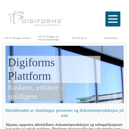
XSL-FO Designer for 
XSL-FO Designer Standard
XSL-FO Server
Bruksområder
selvbetjeningsløsninger
Digiforms 
Plattform
Raskere, enklere - 
smidigere
Skreddersøm av datafangst, prosesser og dokumentproduksjon på 
web
Skjema, rapporter, arbeidsflater, dokumentproduksjon og webapplikasjoner 
kan raskt og enkelt etableres. Digiforms fungerer like bra selvstendig som i 